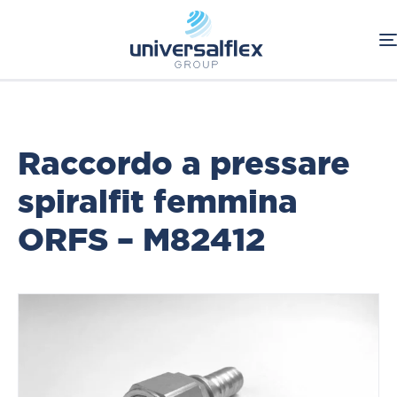
Home
Oleodinamica
Connessioni Oleodinamiche
ORFS
Raccordi a pressare Spiralfit
Raccordo a pressare
spiralfit femmina
ORFS – M82412