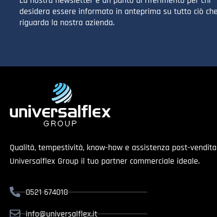
La nostra newsletter è un punto di riferimento per chi
desidera essere informato in anteprima su tutto ciò ch
riguarda la nostra azienda.
Qualità, tempestività, know-how e assistenza post-vendit
Universalflex Group il tuo partner commerciale ideale.
0521 674018
info@universalflex.it