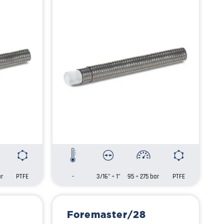
ar
PTFE
-
3/16" ÷ 1"
95 ÷ 275 bar
PTFE
Foremaster/28