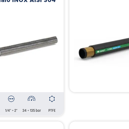
1/4" ÷ 2"
34 ÷ 135 bar
PTFE