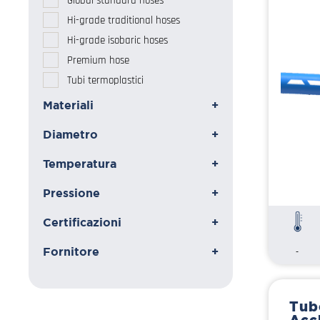
Global standard hoses
Hi-grade traditional hoses
Hi-grade isobaric hoses
Premium hose
Tubi termoplastici
Materiali
+
Diametro
+
Temperatura
+
Pressione
+
Certificazioni
+
Fornitore
+
-
Tub
Acc