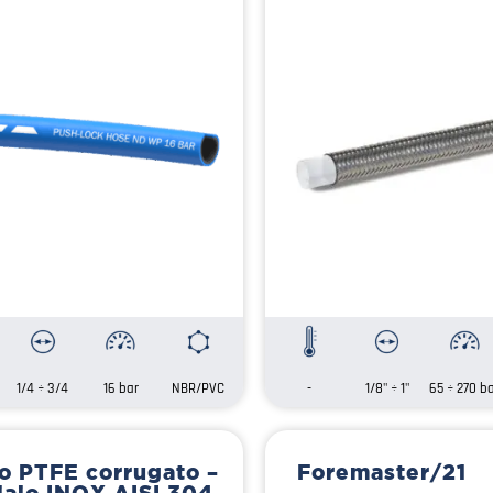
1/4 ÷ 3/4
16 bar
NBR/PVC
-
1/8" ÷ 1"
65 ÷ 270 b
o PTFE corrugato –
Foremaster/21
iaio INOX AISI 304