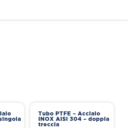
iaio
Tubo PTFE – Acciaio
singola
INOX AISI 304 – doppia
treccia