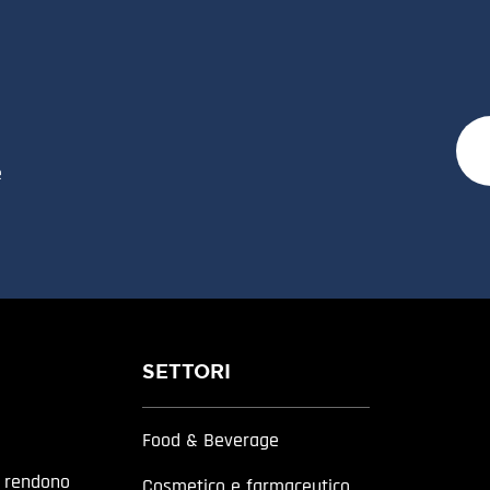
e
SETTORI
Food & Beverage
a rendono
Cosmetico e farmaceutico