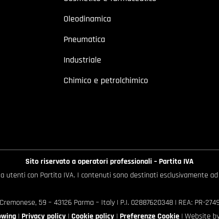
Oleodinamica
Pneumatica
Industriale
Chimico e petrolchimico
Sito riservato a operatori professionali – Partita IVA
o a utenti con Partita IVA. I contenuti sono destinati esclusivamente ad
 Cremonese, 59 – 43126 Parma – Italy | P.I. 02887620348 | REA: PR-27499
owing
|
Privacy policy
|
Cookie policy
|
Preferenze Cookie
| Website b