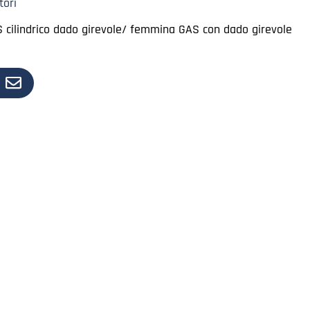
tori
S cilindrico dado girevole/ femmina GAS con dado girevole