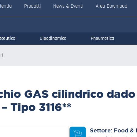
ienda
Prodotti
News & Eventi
Area Download
aceutico
Oleodinamica
Pneumatica
ri
chio GAS cilindrico dad
– Tipo 3116**
Settore:
Food & 