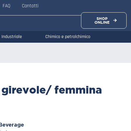
FAQ
Contatti
SHOP
ONLINE
Industriale
Chimico e petrolchimico
o girevole/ femmina
Beverage