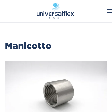
Home
Food & Beverage
Raccordi Inox
Raccorderia microfusa
Manicotto