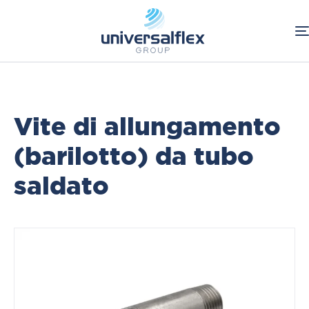
Home
Food & Beverage
Raccordi Inox
Raccorderia microfusa
Vite di allungamento
(barilotto) da tubo
saldato