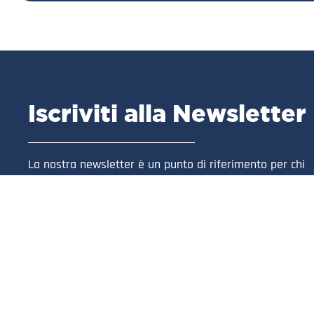
Iscriviti alla Newsletter
La nostra newsletter è un punto di riferimento per chi
desidera essere informato in anteprima su tutto ciò ch
riguarda la nostra azienda.