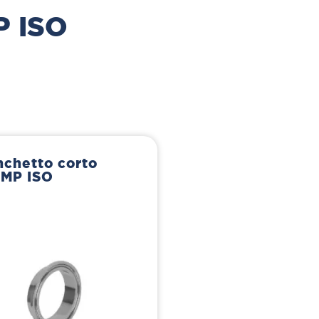
P ISO
nchetto corto
MP ISO