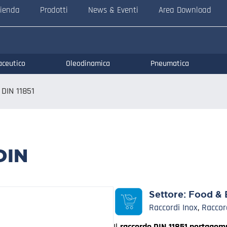
ienda
Prodotti
News & Eventi
Area Download
aceutico
Oleodinamica
Pneumatica
 DIN 11851
DIN
Settore:
Food & 
Raccordi Inox
,
Raccor
Il
raccordo DIN 11851 portagomm