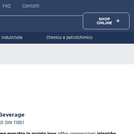
FAQ
Contatti
SHOP
ONLINE
Industriale
Chimico e petrolchimico
Beverage
di DIN 11851
a maschio in acciaio inox
offre connessioni
igieniche,