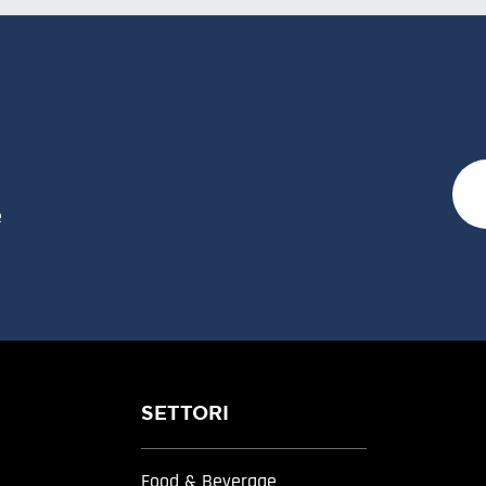
e
SETTORI
Food & Beverage