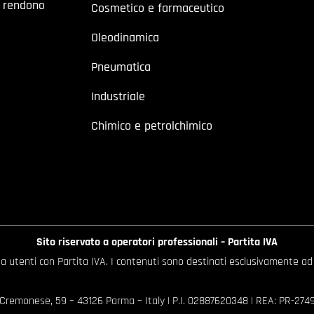
a rendono
Cosmetico e farmaceutico
Oleodinamica
Pneumatica
Industriale
Chimico e petrolchimico
Sito riservato a operatori professionali – Partita IVA
o a utenti con Partita IVA. I contenuti sono destinati esclusivamente ad
 Cremonese, 59 – 43126 Parma – Italy | P.I. 02887620348 | REA: PR-27499