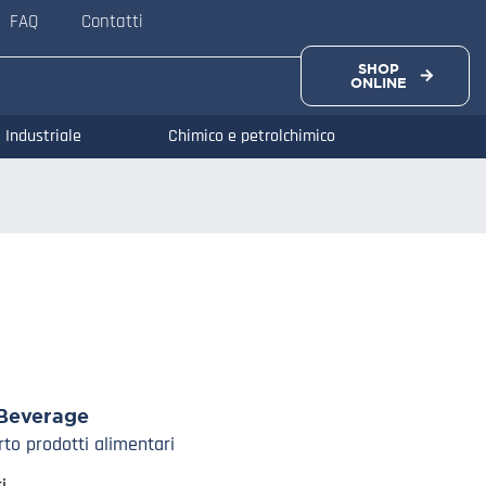
FAQ
Contatti
SHOP
ONLINE
Industriale
Chimico e petrolchimico
Beverage
rto prodotti alimentari
i.