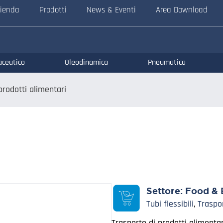
ienda
Prodotti
News & Eventi
Area Download
aceutico
Oleodinamica
Pneumatica
prodotti alimentari
Settore:
Food & 
Tubi flessibili
,
Traspo
Trasporto di prodotti alimentar