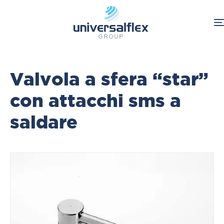
Home
Food & Beverage
Valvole
Valvola a sfera “star”
con attacchi sms a
saldare