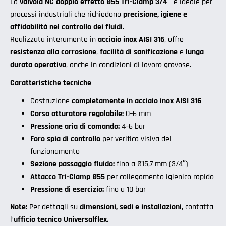
La
valvola NC doppio effetto Ø55 Tri-Clamp 3/4″
è ideale per
processi industriali che richiedono
precisione, igiene e
affidabilità nel controllo dei fluidi
.
Realizzata interamente in
acciaio inox AISI 316
, offre
resistenza alla corrosione
,
facilità di sanificazione
e
lunga
durata operativa
, anche in condizioni di lavoro gravose.
Caratteristiche tecniche
Costruzione
completamente in acciaio inox AISI 316
Corsa otturatore regolabile:
0–6 mm
Pressione aria di comando:
4–6 bar
Foro spia di controllo
per verifica visiva del
funzionamento
Sezione passaggio fluido:
fino a Ø15,7 mm (3/4″)
Attacco Tri-Clamp Ø55
per collegamento igienico rapido
Pressione di esercizio:
fino a 10 bar
Note:
Per dettagli su
dimensioni, sedi e installazioni
, contatta
l’
ufficio tecnico Universalflex
.