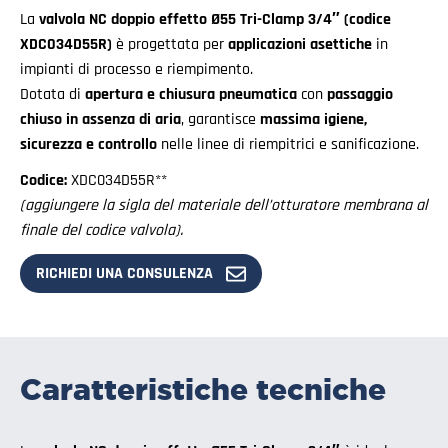
La
valvola NC doppio effetto Ø55 Tri-Clamp 3/4″ (codice
XDC034D55R)
è progettata per
applicazioni asettiche
in
impianti di processo e riempimento.
Dotata di
apertura e chiusura pneumatica
con
passaggio
chiuso in assenza di aria
, garantisce
massima igiene,
sicurezza e controllo
nelle linee di riempitrici e sanificazione.
Codice:
XDC034D55R**
(aggiungere la sigla del materiale dell’otturatore membrana al
finale del codice valvola).
RICHIEDI UNA CONSULENZA
Caratteristiche tecniche