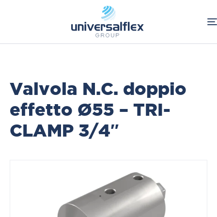
Home
Food & Beverage
Valvole ON/OFF N.C. Doppio Effetto
Valvola N.C. doppio
effetto Ø55 – TRI-
CLAMP 3/4″