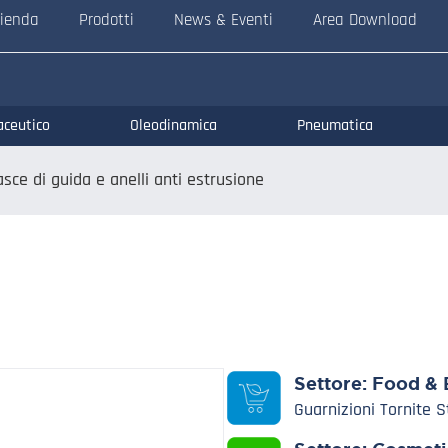
ienda
Prodotti
News & Eventi
Area Download
aceutico
Oleodinamica
Pneumatica
asce di guida e anelli anti estrusione
Settore:
Food & 
Guarnizioni Tornite 