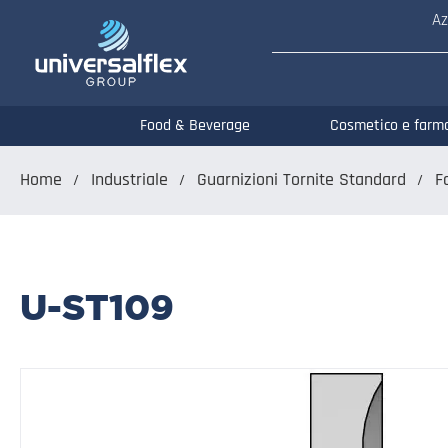
Az
Food & Beverage
Cosmetico e farm
Home
Industriale
Guarnizioni Tornite Standard
F
U-ST109