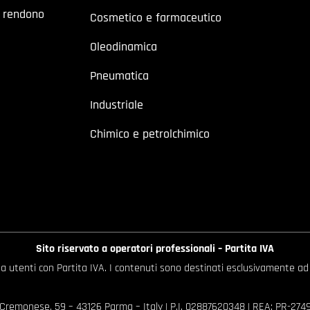
a rendono
Cosmetico e farmaceutico
Oleodinamica
Pneumatica
Industriale
Chimico e petrolchimico
Sito riservato a operatori professionali – Partita IVA
o a utenti con Partita IVA. I contenuti sono destinati esclusivamente ad
 Cremonese, 59 – 43126 Parma – Italy | P.I. 02887620348 | REA: PR-27499