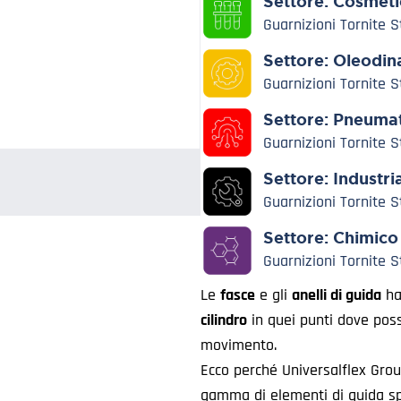
Settore:
Cosmeti
Guarnizioni Tornite 
Settore:
Oleodin
Guarnizioni Tornite 
Settore:
Pneumat
Guarnizioni Tornite 
Settore:
Industri
Guarnizioni Tornite 
Settore:
Chimico
Guarnizioni Tornite 
Le
fasce
e gli
anelli di guida
ha
cilindro
in quei punti dove posso
movimento.
Ecco perché Universalflex Grou
gamma di elementi di guida sp