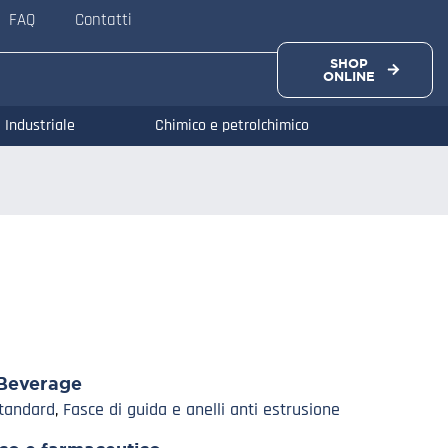
FAQ
Contatti
SHOP
ONLINE
Industriale
Chimico e petrolchimico
Beverage
Standard
,
Fasce di guida e anelli anti estrusione