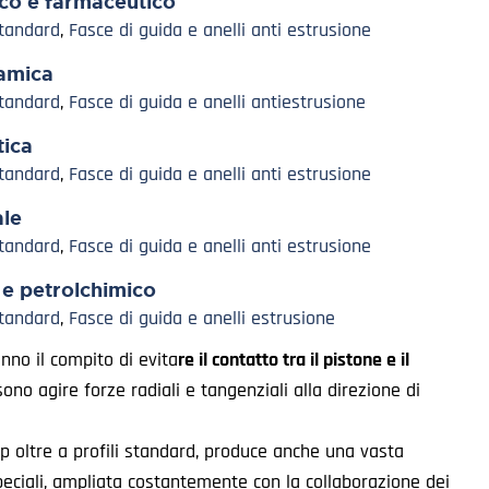
co e farmaceutico
Standard
,
Fasce di guida e anelli anti estrusione
amica
Standard
,
Fasce di guida e anelli antiestrusione
ica
Standard
,
Fasce di guida e anelli anti estrusione
ale
Standard
,
Fasce di guida e anelli anti estrusione
 e petrolchimico
Standard
,
Fasce di guida e anelli estrusione
nno il compito di evita
re il contatto tra il pistone e il
no agire forze radiali e tangenziali alla direzione di
p oltre a profili standard, produce anche una vasta
eciali, ampliata costantemente con la collaborazione dei