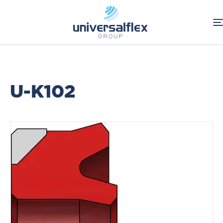
Home
Industriale
Guarnizioni per pistone
Guarnizioni Tornite Standard
U-K102