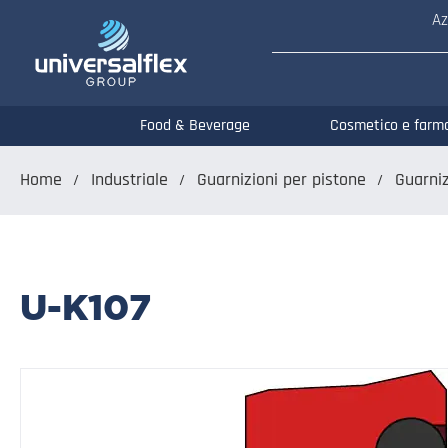
Az
Food & Beverage
Cosmetico e farm
Home
Industriale
Guarnizioni per pistone
Guarniz
U-K107