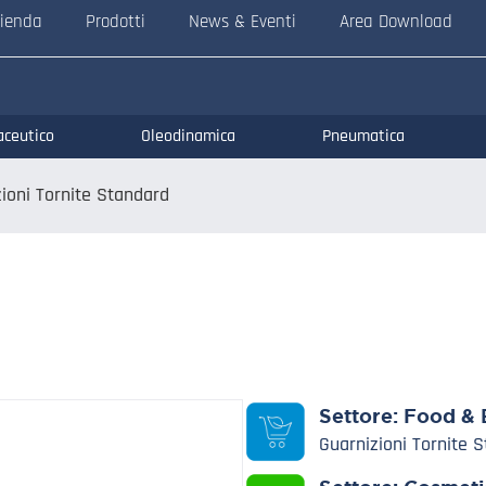
ienda
Prodotti
News & Eventi
Area Download
aceutico
Oleodinamica
Pneumatica
ioni Tornite Standard
Settore:
Food & 
Guarnizioni Tornite 