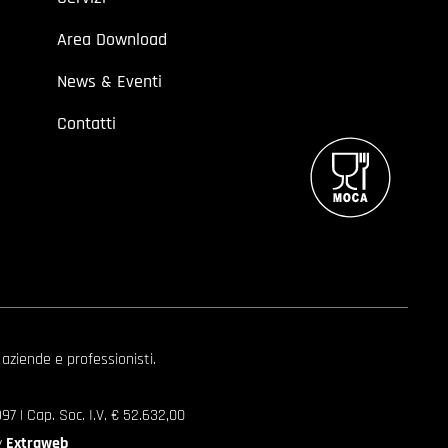
Area Download
News & Eventi
Contatti
 aziende e professionisti.
7 | Cap. Soc. I.V. € 52.632,00
y
Extraweb