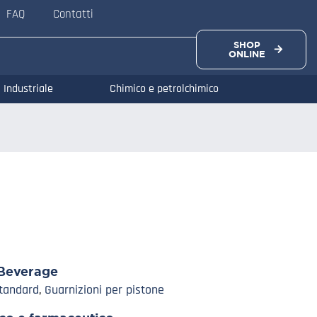
FAQ
Contatti
SHOP
ONLINE
Industriale
Chimico e petrolchimico
Beverage
Standard
,
Guarnizioni per pistone