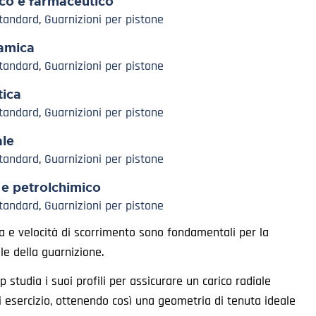
co e farmaceutico
Standard
,
Guarnizioni per pistone
amica
Standard
,
Guarnizioni per pistone
ica
Standard
,
Guarnizioni per pistone
ale
Standard
,
Guarnizioni per pistone
 e petrolchimico
Standard
,
Guarnizioni per pistone
ra e velocità di scorrimento sono fondamentali per la
le della guarnizione.
 studia i suoi profili per assicurare un carico radiale
i esercizio, ottenendo così una geometria di tenuta ideale