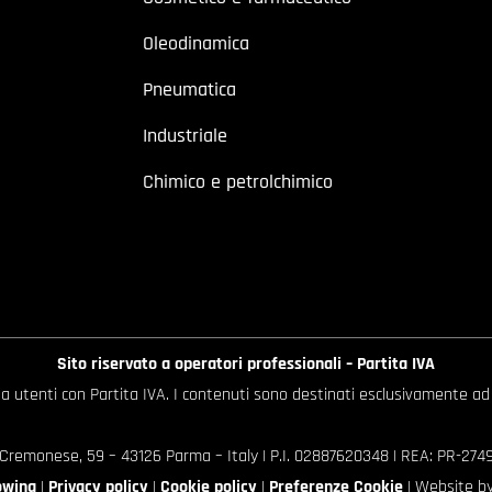
Oleodinamica
Pneumatica
Industriale
Chimico e petrolchimico
Sito riservato a operatori professionali – Partita IVA
o a utenti con Partita IVA. I contenuti sono destinati esclusivamente ad
 Cremonese, 59 – 43126 Parma – Italy | P.I. 02887620348 | REA: PR-27499
owing
|
Privacy policy
|
Cookie policy
|
Preferenze Cookie
| Website b