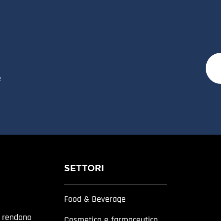
e
SETTORI
Food & Beverage
a rendono
Cosmetico e farmaceutico