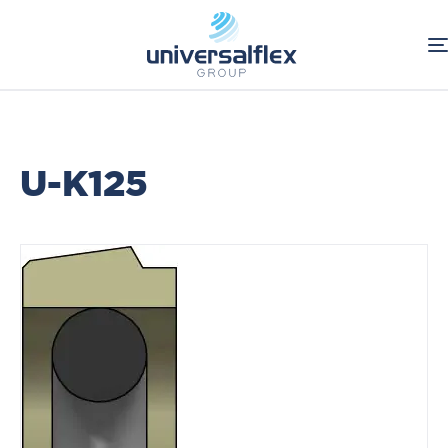
Home
Industriale
Guarnizioni per pistone
Guarnizioni Tornite Standard
U-K125