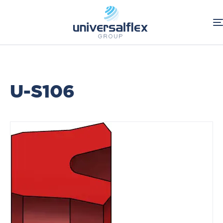
Home
Industriale
Guarnizioni Tornite Standard
Guarnizioni per stelo
U-S106