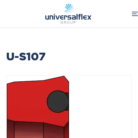
Home
Industriale
Guarnizioni Tornite Standard
Guarnizioni per stelo
U-S107