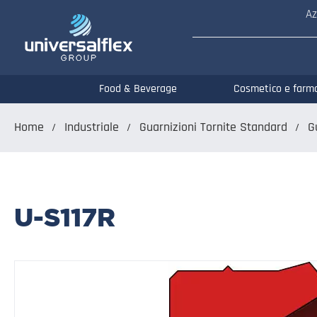
Az
Food & Beverage
Cosmetico e farm
Home
Industriale
Guarnizioni Tornite Standard
G
U-S117R