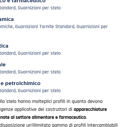
co e farmaceutico
Standard
,
Guarnizioni per stelo
amica
amiche
,
Guarnizioni Tornite Standard
,
Guarnizioni per
ica
Standard
,
Guarnizioni per stelo
ale
Standard
,
Guarnizioni per stelo
 e petrolchimico
Standard
,
Guarnizioni per stelo
llo stelo hanno molteplici profili in quanto devono
igenze applicative dei costruttori di
apparecchiature
inate al settore alimentare e farmaceutico
.
isposizione un’illimitata gamma di profili intercambiabili