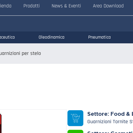
ienda
Prodotti
News & Eventi
Area Download
aceutico
Oleodinamica
Pneumatica
uarnizioni per stelo
Settore:
Food & 
Guarnizioni Tornite 