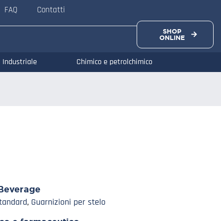
FAQ
Contatti
SHOP
ONLINE
Industriale
Chimico e petrolchimico
Beverage
Standard
,
Guarnizioni per stelo