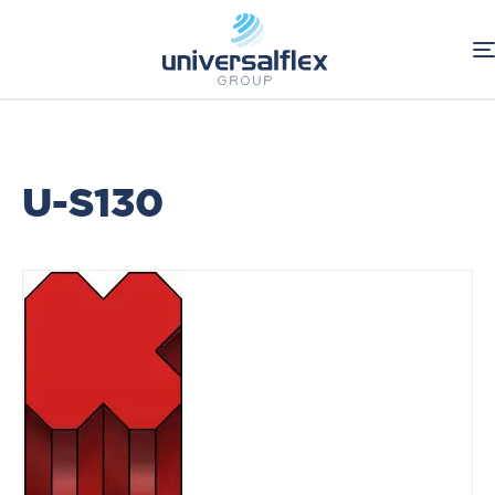
Home
Industriale
Guarnizioni Tornite Standard
Guarnizioni per stelo
U-S130