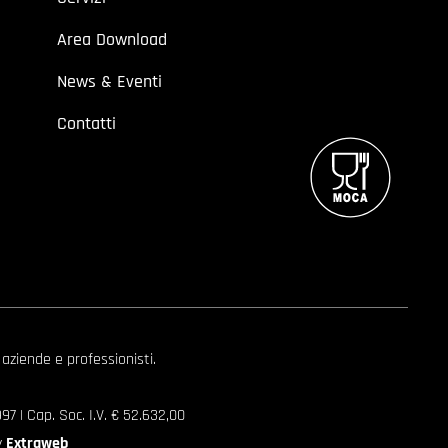
Area Download
News & Eventi
Contatti
 aziende e professionisti.
7 | Cap. Soc. I.V. € 52.632,00
y
Extraweb