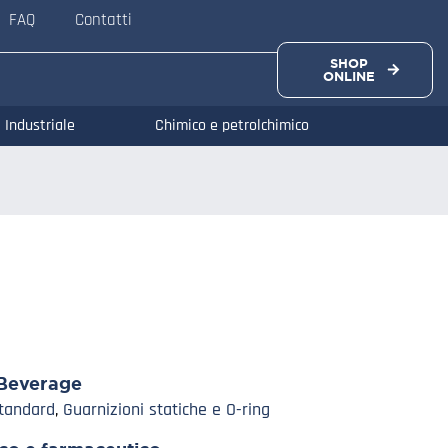
FAQ
Contatti
SHOP
ONLINE
Industriale
Chimico e petrolchimico
Beverage
Standard
,
Guarnizioni statiche e O-ring