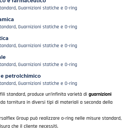
co e farmaceutico
Standard
,
Guarnizioni statiche e O-ring
amica
Standard
,
Guarnizioni statiche e O-ring
ica
Standard
,
Guarnizioni statiche e O-ring
ale
Standard
,
Guarnizioni statiche e O-ring
 e petrolchimico
Standard
,
Guarnizioni statiche e O-ring
fili standard, produce un’infinita varietà di
guarnizioni
 da tornitura in diversi tipi di materiali a seconda della
ersalflex Group può realizzare o-ring nelle misure standard,
sura che il cliente necessiti.