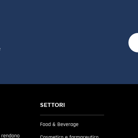
e
SETTORI
Food & Beverage
a rendono
Cosmetico e farmaceutico