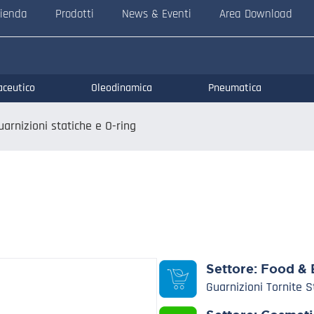
ienda
Prodotti
News & Eventi
Area Download
aceutico
Oleodinamica
Pneumatica
uarnizioni statiche e O-ring
Settore:
Food & 
Guarnizioni Tornite 