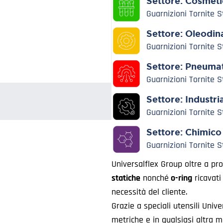
Settore:
Cosmeti
Guarnizioni Tornite 
Settore:
Oleodin
Guarnizioni Tornite 
Settore:
Pneumat
Guarnizioni Tornite 
Settore:
Industri
Guarnizioni Tornite 
Settore:
Chimico
Guarnizioni Tornite 
Universalflex Group oltre a pro
statiche
nonché
o-ring
ricavati
necessità del cliente.
Grazie a speciali utensili Univ
metriche e in qualsiasi altra mi