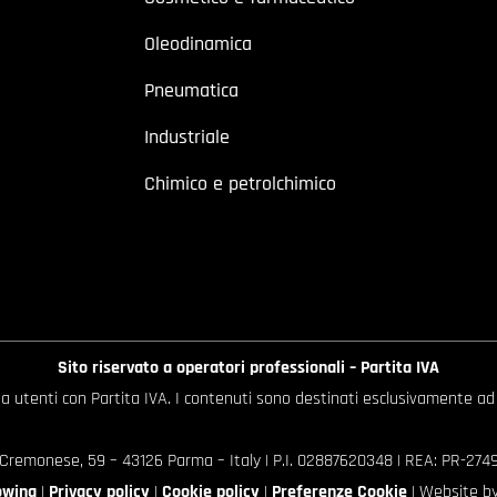
Oleodinamica
Pneumatica
Industriale
Chimico e petrolchimico
Sito riservato a operatori professionali – Partita IVA
o a utenti con Partita IVA. I contenuti sono destinati esclusivamente ad
 Cremonese, 59 – 43126 Parma – Italy | P.I. 02887620348 | REA: PR-27499
owing
|
Privacy policy
|
Cookie policy
|
Preferenze Cookie
| Website b