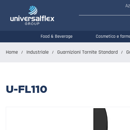
Az
Food & Beverage
Cosmetico e farm
Home
Industriale
Guarnizioni Tornite Standard
G
U-FL110