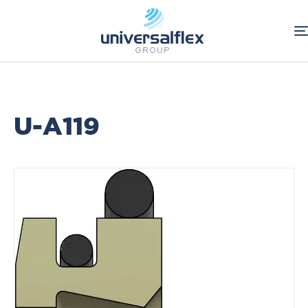
Home
Industriale
Raschiatori
Guarnizioni Tornite Standard
U-A119