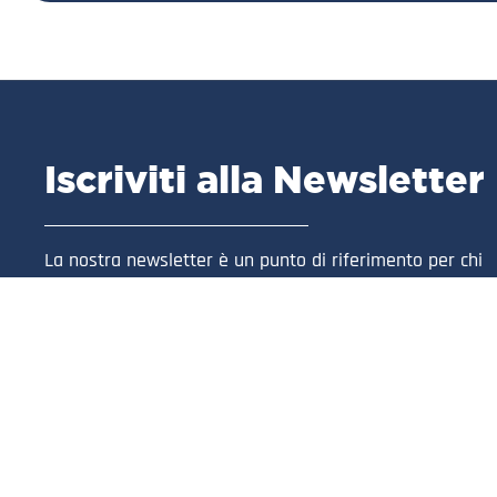
Iscriviti alla Newsletter
La nostra newsletter è un punto di riferimento per chi
desidera essere informato in anteprima su tutto ciò ch
riguarda la nostra azienda.