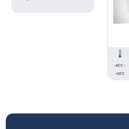
-40°C ÷
+65°C