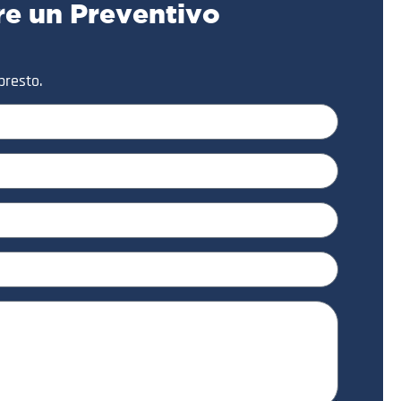
re un Preventivo
presto.