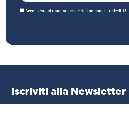
Acconsento al trattamento dei dati personali - articoli 
Iscriviti alla Newsletter
La nostra newsletter è un punto di riferimento per chi
desidera essere informato in anteprima su tutto ciò ch
riguarda la nostra azienda.