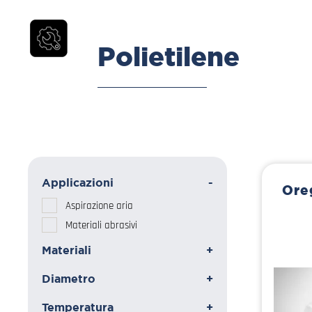
Polietilene
Applicazioni
-
Ore
Aspirazione aria
Materiali abrasivi
Materiali
+
Diametro
+
Temperatura
+