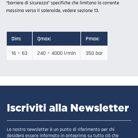
“barriere di sicurezza” specifiche che limitano la corrente
massima verso il solenoide, vedere sezione
13.
Dim:
Qmax:
Pmax:
16 ÷ 63
240 ÷ 4000 l/min
350 bar
Iscriviti alla Newsletter
La nostra newsletter è un punto di riferimento per chi
desidera essere informato in anteprima su tutto ciò che