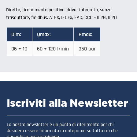
Dirette, ricoprimento positivo, driver integrato, senza
trasduttore, fieldbus. ATEX, IECEx, EAC, CCC – II 2G, II 2D
Dim:
Qmax:
Pmax:
06 ÷ 10
60 ÷ 120 l/min
350 bar
Iscriviti alla Newsletter
La nostra newsletter è un punto di riferimento per chi
desidera essere informato in anteprima su tutto ciò che
riguarda la nostra azienda.