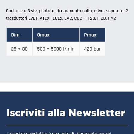
Cartucce a 3 vie, pilotate, ricoprimento nullo, driver separato, 2
trasduttori LVDT. ATEX, IECEx, EAC, CCC – II 2G, II 2D, I M2
Dim:
Qmax:
Pmax:
25 ÷ 80
500 ÷ 5000 l/min
420 bar
Iscriviti alla Newsletter
La nostra newsletter è un punto di riferimento per chi