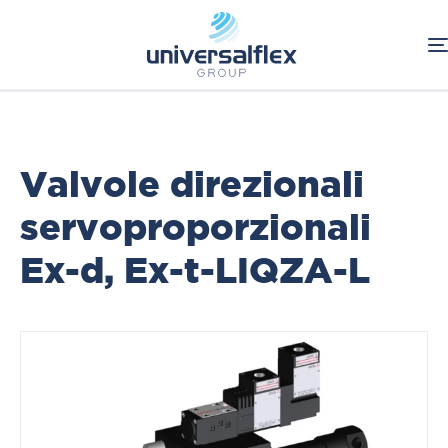
Home
Oleodinamica
Componenti Oleodinamici
ATOS
Valvole direzionali servoproporzionali Ex-d, Ex-t
Valvole direzionali
servoproporzionali
Ex-d, Ex-t-LIQZA-L