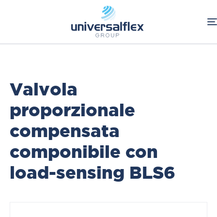
Home
Oleodinamica
Componenti Oleodinamici
Duplomatic
Valvole direzionali componibili
Valvola
proporzionale
compensata
componibile con
load-sensing BLS6