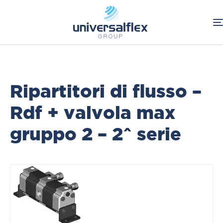
Home
Oleodinamica
OMFB
Ripartitori di flusso
Componenti Oleodinamici
Ripartitori di flusso –
Rdf + valvola max
gruppo 2 – 2^ serie