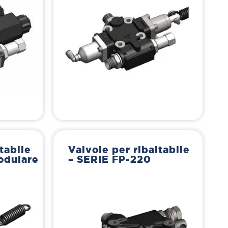
tabile
Valvole per ribaltabile
odulare
– SERIE FP-220