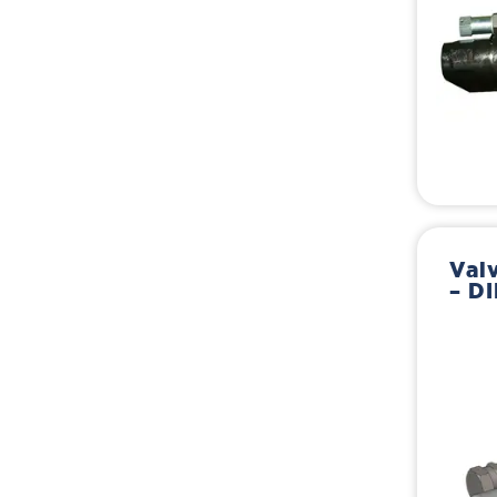
Valv
– D