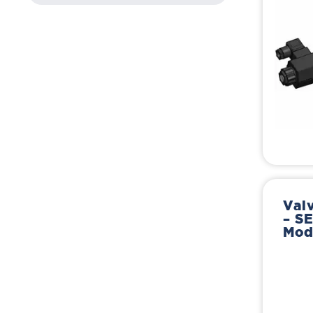
Valv
– S
Mod