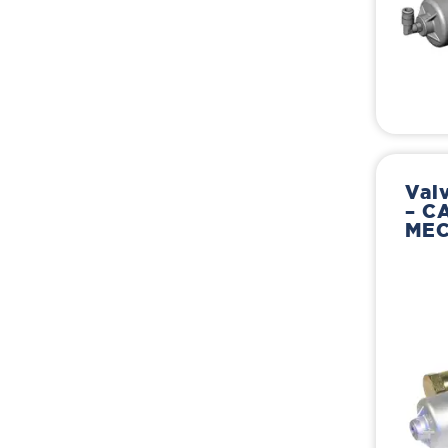
Valv
– C
ME