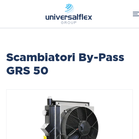
Home
Oleodinamica
Componenti Oleodinamici
Scambiatori Serie By-Pass
RAAL
Scambiatori By-Pass
GRS 50