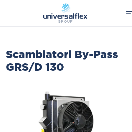
Home
Oleodinamica
Componenti Oleodinamici
Scambiatori Serie By-Pass
RAAL
Scambiatori By-Pass
GRS/D 130