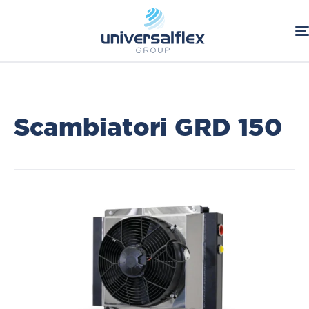
Home
Oleodinamica
Scambiatori Serie GR S/D
Componenti Oleodinamici
RAAL
Scambiatori GRD 150