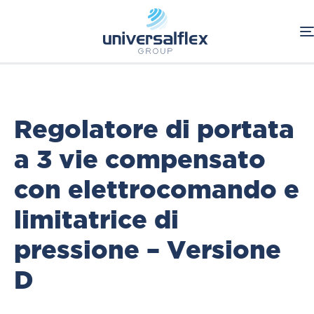
Home
Oleodinamica
Componenti Oleodinamici
HBS
Regolatori di flusso
Regolatore di portata
a 3 vie compensato
con elettrocomando e
limitatrice di
pressione – Versione
D