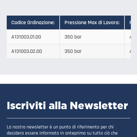
Codice Ordinazione:
Pressione Max di Lavoro:
Por
A131003.01.00
350 bar
400
A131003.02.00
350 bar
400
Iscriviti alla Newsletter
La nostra newsletter è un punto di riferimento per chi
desidera essere informato in anteprima su tutto ciò che