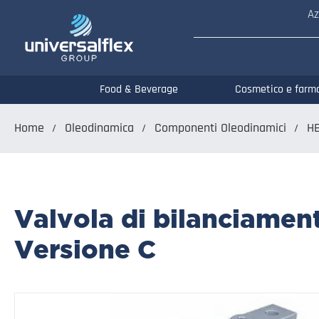
Az
Food & Beverage
Cosmetico e farm
Home
Oleodinamica
Componenti Oleodinamici
H
Valvola di bilanciament
Versione C