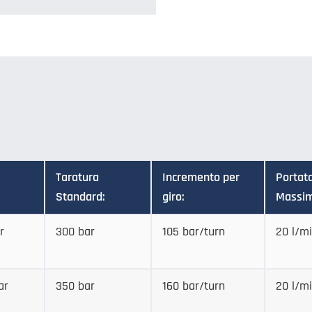
Taratura
Incremento per
Portat
Standard:
giro:
Massim
r
300 bar
105 bar/turn
20 l/m
ar
350 bar
160 bar/turn
20 l/m