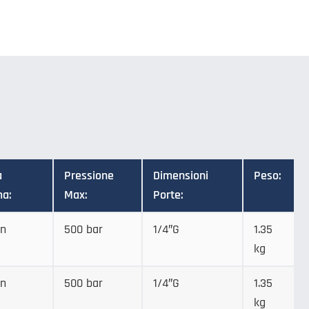
a
Pressione
Dimensioni
Peso:
a:
Max:
Porte:
in
500 bar
1/4″G
1.35
kg
in
500 bar
1/4″G
1.35
kg