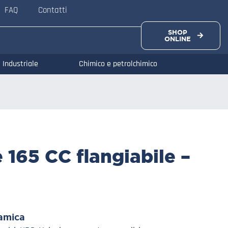
FAQ
Contatti
SHOP
ONLINE
Industriale
Chimico e petrolchimico
 165 CC flangiabile –
amica