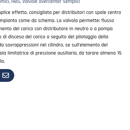
mici
,
HBS
,
Valvole overcenter semplici
lice effetto, consigliata per distributori con spole centro
l’impianto come da schema. La valvola permette: flusso
mento del carico con distributore in neutro o a pompa
di discesa del carico a seguito del pilotaggio della
da sovrappressioni nel cilindro, se sull’elemento del
la limitatrice di pressione ausiliaria, da tarare almeno 15
la.