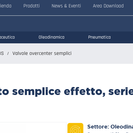
ienda
Prodotti
News & Eventi
Area Download
aceutico
Oleodinamica
Pneumatica
BS
Valvole overcenter semplici
o semplice effetto, serie
Settore:
Oleodin