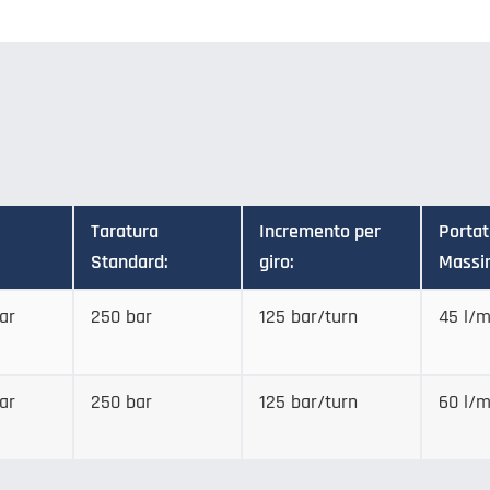
Taratura
Incremento per
Porta
Standard:
giro:
Massi
ar
250 bar
125 bar/turn
45 l/m
ar
250 bar
125 bar/turn
60 l/m