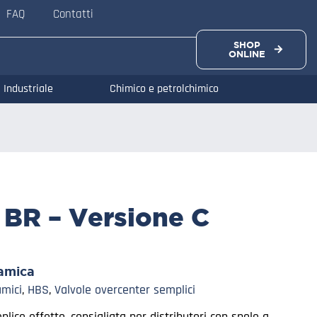
FAQ
Contatti
SHOP
ONLINE
Industriale
Chimico e petrolchimico
 BR – Versione C
amica
mici
,
HBS
,
Valvole overcenter semplici
lice effetto, consigliata per distributori con spole a