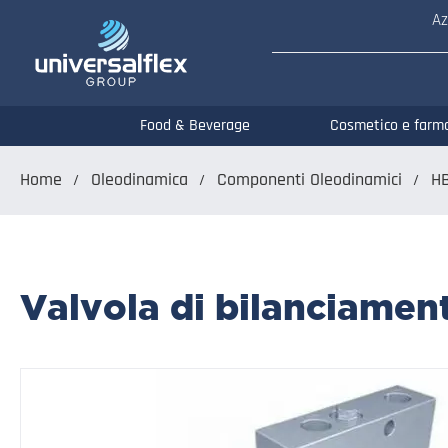
Az
Food & Beverage
Cosmetico e farm
Home
Oleodinamica
Componenti Oleodinamici
H
Valvola di bilanciament