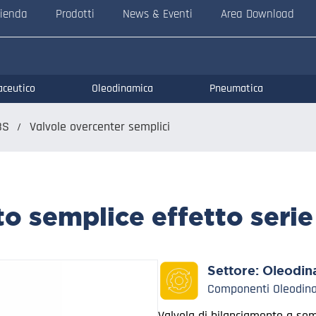
ienda
Prodotti
News & Eventi
Area Download
aceutico
Oleodinamica
Pneumatica
BS
Valvole overcenter semplici
o semplice effetto serie
Settore:
Oleodin
Componenti Oleodina
Valvola di bilanciamento a semp