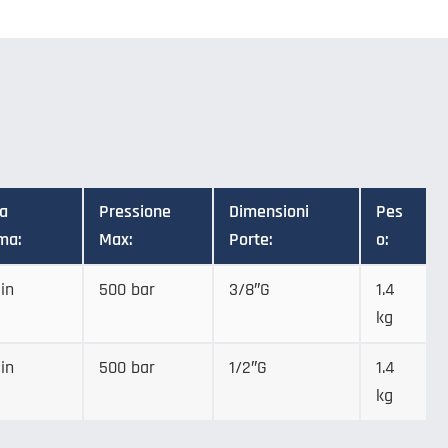
ta
Pressione
Dimensioni
Pes
ma:
Max:
Porte:
o:
in
500 bar
3/8″G
1.4
kg
in
500 bar
1/2″G
1.4
kg