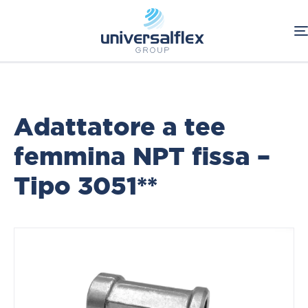
Home
Oleodinamica
Connessioni Oleodinamiche
BSP
Adattatori
Adattatore a tee
femmina NPT fissa –
Tipo 3051**