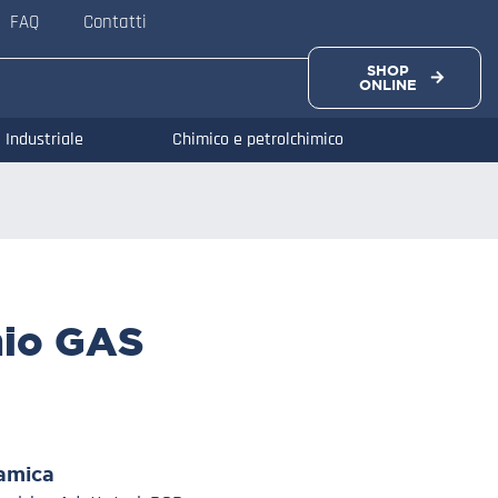
FAQ
Contatti
SHOP
ONLINE
Industriale
Chimico e petrolchimico
hio GAS
amica