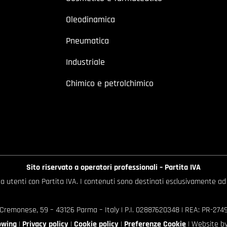
Oleodinamica
Pneumatica
Industriale
Chimico e petrolchimico
Sito riservato a operatori professionali – Partita IVA
o a utenti con Partita IVA. I contenuti sono destinati esclusivamente ad
 Cremonese, 59 – 43126 Parma – Italy | P.I. 02887620348 | REA: PR-27499
owing
|
Privacy policy
|
Cookie policy
|
Preferenze Cookie
| Website b