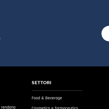
e
SETTORI
Food & Beverage
a rendono
Cosmetico e farmaceutico