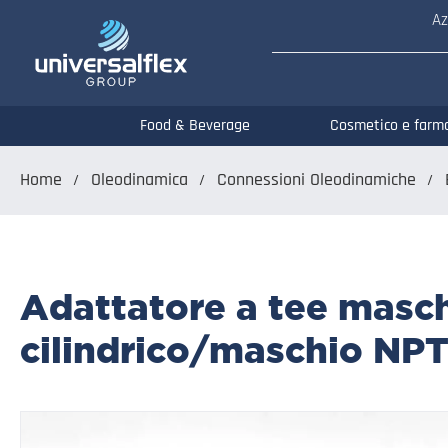
Az
Food & Beverage
Cosmetico e farm
Home
Oleodinamica
Connessioni Oleodinamiche
Adattatore a tee masc
cilindrico/maschio NPT