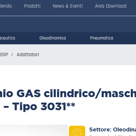
ienda
Prodotti
News & Eventi
Area Download
aceutico
Oleodinamica
Pneumatica
BSP
Adattatori
hio GAS cilindrico/masc
 – Tipo 3031**
Settore:
Oleodin