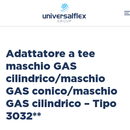
Home
Oleodinamica
Connessioni Oleodinamiche
BSP
Adattatori
Adattatore a tee
maschio GAS
cilindrico/maschio
GAS conico/maschio
GAS cilindrico – Tipo
3032**