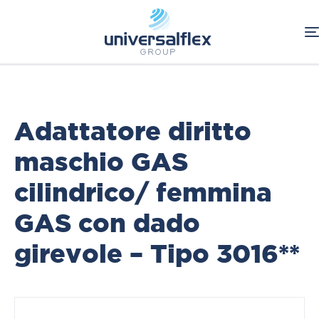
Home
Oleodinamica
Connessioni Oleodinamiche
BSP
Adattatori
Adattatore diritto
maschio GAS
cilindrico/ femmina
GAS con dado
girevole – Tipo 3016**