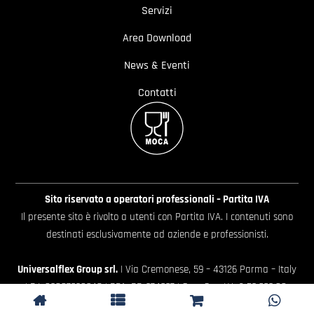
Servizi
Area Download
News & Eventi
Contatti
Sito riservato a operatori professionali – Partita IVA
Il presente sito è rivolto a utenti con Partita IVA. I contenuti sono
destinati esclusivamente ad aziende e professionisti.
Universalflex Group srl.
| Via Cremonese, 59 – 43126 Parma – Italy
| P.I. 02887620348 | REA: PR-274997 | Cap. Soc. I.V. € 52.632,00
Whistleblowing
|
Privacy policy
|
Cookie policy
|
Preferenze