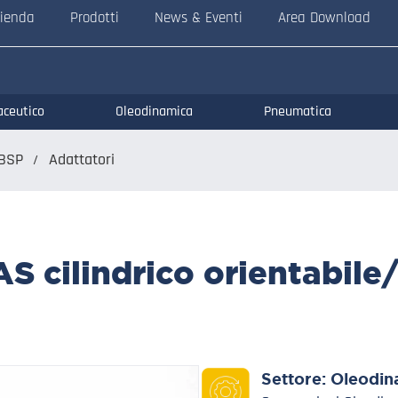
ienda
Prodotti
News & Eventi
Area Download
aceutico
Oleodinamica
Pneumatica
BSP
Adattatori
 cilindrico orientabile
Settore:
Oleodin