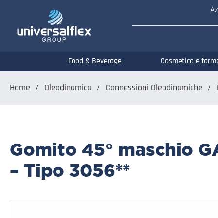
Az
Food & Beverage
Cosmetico e farm
Home
Oleodinamica
Connessioni Oleodinamiche
Gomito 45° maschio GAS
– Tipo 3056**