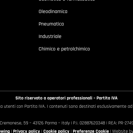
Oleodinamica
Pneumatica
Industriale
Chimico e petrolchimico
Sito riservato a operatori professionali – Partita IVA
o a utenti con Partita IVA. I contenuti sono destinati esclusivamente ad
 Cremonese, 59 – 43126 Parma – Italy | P.I. 02887620348 | REA: PR-27499
owing
|
Privacy policy
|
Cookie policy
|
Preferenze Cookie
| Website b