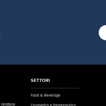
e
SETTORI
Food & Beverage
a rendono
Cosmetico e farmaceutico