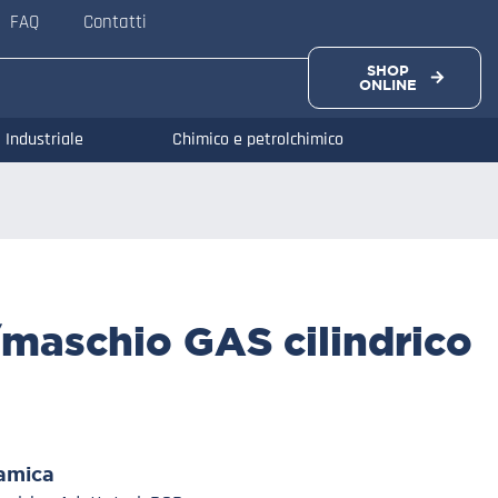
FAQ
Contatti
SHOP
ONLINE
Industriale
Chimico e petrolchimico
/maschio GAS cilindrico
amica