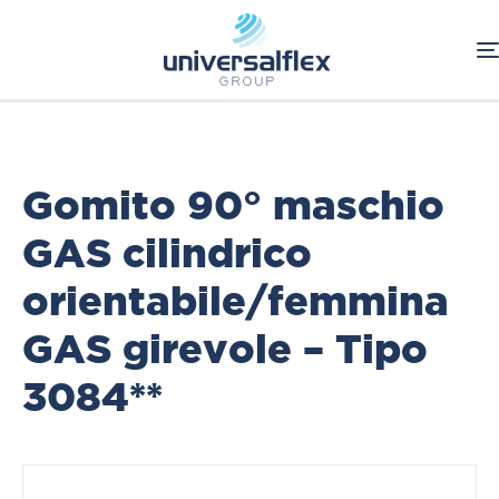
Home
Oleodinamica
Connessioni Oleodinamiche
BSP
Adattatori
Gomito 90° maschio
GAS cilindrico
orientabile/femmina
GAS girevole – Tipo
3084**