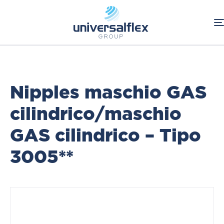
Home
Oleodinamica
Connessioni Oleodinamiche
BSP
Adattatori
Nipples maschio GAS
cilindrico/maschio
GAS cilindrico – Tipo
3005**