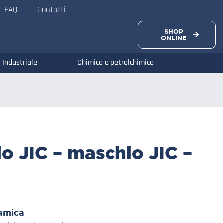
FAQ
Contatti
SHOP
ONLINE
Industriale
Chimico e petrolchimico
o JIC – maschio JIC –
amica