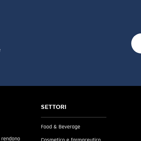
e
SETTORI
Food & Beverage
a rendono
Cosmetico e farmaceutico