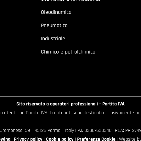
Oleodinamica
Pneumatica
Industriale
Chimico e petrolchimico
Sito riservato a operatori professionali – Partita IVA
o a utenti con Partita IVA. I contenuti sono destinati esclusivamente ad
 Cremonese, 59 – 43126 Parma – Italy | P.I. 02887620348 | REA: PR-27499
owing
|
Privacy policy
|
Cookie policy
|
Preferenze Cookie
| Website b