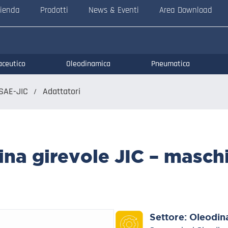
ienda
Prodotti
News & Eventi
Area Download
aceutico
Oleodinamica
Pneumatica
SAE-JIC
Adattatori
na girevole JIC – maschi
Settore:
Oleodin