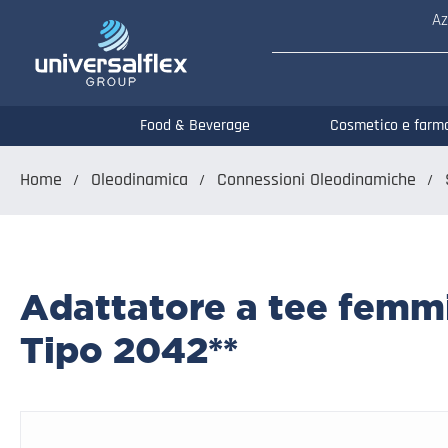
Az
Food & Beverage
Cosmetico e farm
Home
Oleodinamica
Connessioni Oleodinamiche
Adattatore a tee femmi
Tipo 2042**