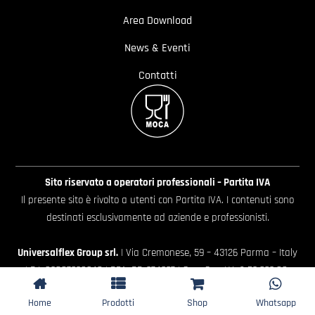
Area Download
News & Eventi
Contatti
Sito riservato a operatori professionali – Partita IVA
Il presente sito è rivolto a utenti con Partita IVA. I contenuti sono
destinati esclusivamente ad aziende e professionisti.
Universalflex Group srl.
| Via Cremonese, 59 – 43126 Parma – Italy
| P.I. 02887620348 | REA: PR-274997 | Cap. Soc. I.V. € 52.632,00
Whistleblowing
|
Privacy policy
|
Cookie policy
|
Preferenze
Home
Prodotti
Shop
Whatsapp
Cookie
| Website by
Extraweb