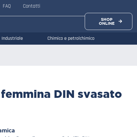
FAQ
Contatti
SHOP
ONLINE
Industriale
Chimico e petrolchimico
o femmina DIN svasato
amica