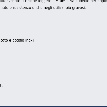
 DIN svasato 90° serie leggera – M81692-93 è ideale per appli
nuta e resistenza anche negli utilizzi più gravosi.
ncato e acciaio inox)
ata