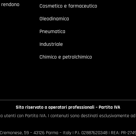
a rendono
Cosmetico e farmaceutico
Oleodinamica
Pneumatica
Industriale
Chimico e petrolchimico
Sito riservato a operatori professionali – Partita IVA
o a utenti con Partita IVA. I contenuti sono destinati esclusivamente ad
 Cremonese, 59 – 43126 Parma – Italy | P.I. 02887620348 | REA: PR-27499