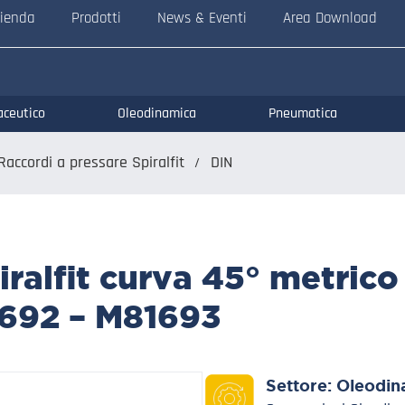
ienda
Prodotti
News & Eventi
Area Download
aceutico
Oleodinamica
Pneumatica
Raccordi a pressare Spiralfit
DIN
iralfit curva 45° metric
1692 – M81693
Settore:
Oleodin