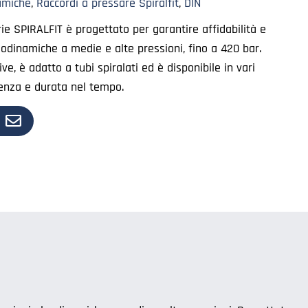
amiche
,
Raccordi a pressare Spiralfit
,
DIN
rie SPIRALFIT è progettato per garantire affidabilità e
eodinamiche a medie e alte pressioni, fino a 420 bar.
e, è adatto a tubi spiralati ed è disponibile in vari
tenza e durata nel tempo.