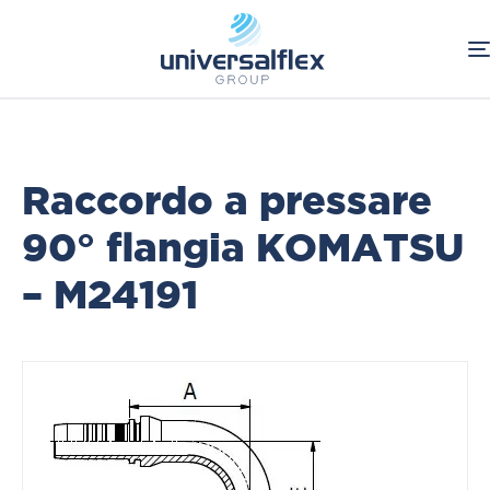
Home
Oleodinamica
Connessioni Oleodinamiche
Flange Komatsu-Poclain-Supercat
Raccordo a pressare
90° flangia KOMATSU
– M24191