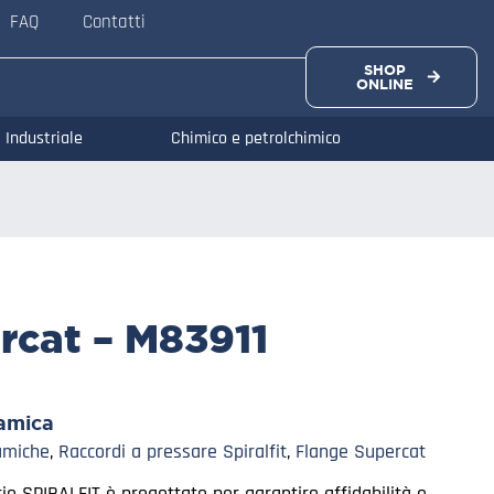
FAQ
Contatti
SHOP
ONLINE
Industriale
Chimico e petrolchimico
ercat – M83911
amica
amiche
,
Raccordi a pressare Spiralfit
,
Flange Supercat
rie SPIRALFIT è progettato per garantire affidabilità e