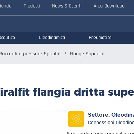
ienda
Prodotti
News & Eventi
Area Download
aceutico
Oleodinamica
Pneumatica
Raccordi a pressare Spiralfit
Flange Supercat
ralfit flangia dritta sup
Settore:
Oleodin
Connessioni Oleodin
Il raccordo a pressare della se