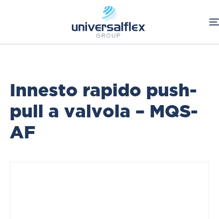
Home
Oleodinamica
Connessioni Oleodinamiche
A sfera-valvola
Innesti rapidi
Innesto rapido push-
pull a valvola – MQS-
AF