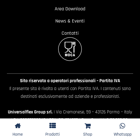
Area Download
News & Eventi
Contatti
Sito riservato a operatori professionali – Partita IVA
Il presente sito è rivolto a utenti con Partita IVA. I contenuti sono
destinati esclusivamente ad aziende e professionisti.
Universalflex Group srl.
| Via Cremonese, 59 – 43126 Parma – Italy
| P.I. 02887620348 | REA: PR-274997 | Cap. Soc. I.V. € 52.632,00
Whistleblowing
|
Privacy policy
|
Cookie policy
|
Preferenze
Home
Prodotti
Shop
Whatsapp
Cookie
| Website by
Extraweb