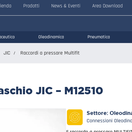
ienda
Prodotti
News & Eventi
Area Download
aceutico
Oleodinamica
Pneumatica
JIC
Raccordi a pressare Multifit
schio JIC – M12510
Settore:
Oleodin
Connessioni Oleodin
Il raccordo a pressare MULTIFIT