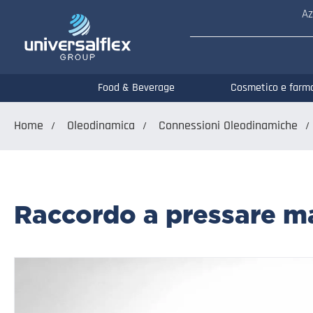
Az
Food & Beverage
Cosmetico e farm
Home
Oleodinamica
Connessioni Oleodinamiche
Raccordo a pressare ma