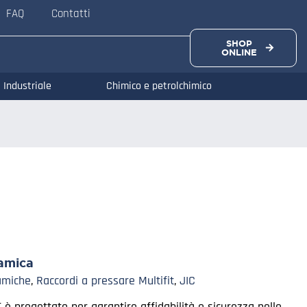
FAQ
Contatti
SHOP
ONLINE
Industriale
Chimico e petrolchimico
amica
amiche
,
Raccordi a pressare Multifit
,
JIC
 è progettato per garantire affidabilità e sicurezza nelle