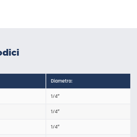
odici
Diametro:
1/4″
1/4″
1/4″