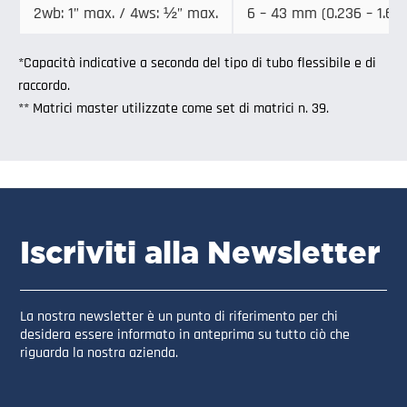
2wb: 1” max. / 4ws: ½” max.
6 – 43 mm (0.236 – 1.693
*Capacità indicative a seconda del tipo di tubo flessibile e di
raccordo.
** Matrici master utilizzate come set di matrici n. 39.
Iscriviti alla Newsletter
La nostra newsletter è un punto di riferimento per chi
desidera essere informato in anteprima su tutto ciò che
riguarda la nostra azienda.