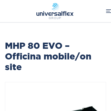
Home
Oleodinamica
Connessioni Oleodinamiche
Macchine di pressatura
Macchine di assemblaggio
MHP 80 EVO –
Officina mobile/on
site